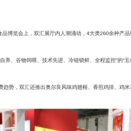
）食品博览会上，双汇展厅内人潮涌动，4大类260余种
自养、谷物饲喂、技术先进、冷链锁鲜、全程监控”的“五
费趋势，双汇还推出奥尔良风味鸡翅根、香煎鸡排、鸡米