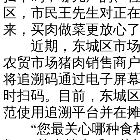
区，市民王先生对正在
来，买肉做菜更放心了
近期，东城区市场监
农贸市场猪肉销售商户
将追溯码通过电子屏
时扫码。目前，东城
范使用追溯平台并在
“您最关心哪种食材