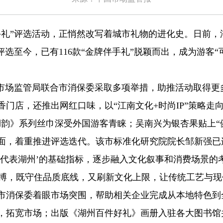
”评选活动，正悄然改写着城市礼物的进化史。日前，湖
届评选至今，已有116款“金牌伴手礼”脱颖而出，成为游客
场监管局联合市消保委采取多项举措，助推活动取得更
门店，还推出网红口味，以“江南文化+时尚IP”策略走
湖韵》系列丝巾深受外国游客青睐；吴南兴为银杏果贴上“
面，着重推进评选迭代。该市标准化研究院院长邹新强已
、代表湖州’的基础指标，逐步融入文化叙事和消费场景的
脉搏，既守住品质底线，又刷新文化上限，让传统工艺与
消保委着眼市场突围，帮助相关企业完成从本地特色到
，拓宽市场；出版《湖州百件好礼》画册入驻各大图书馆并