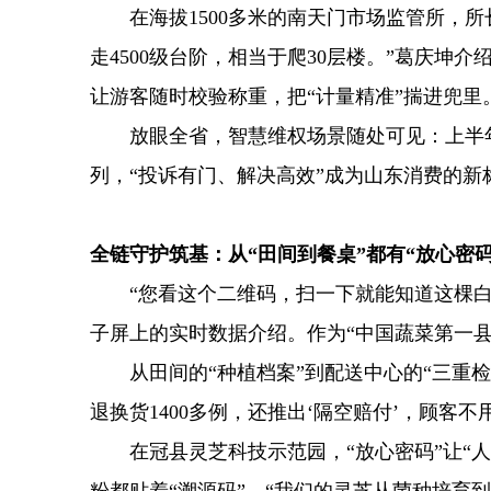
在海拔1500多米的南天门市场监管所，所长
走4500级台阶，相当于爬30层楼。”葛庆坤
让游客随时校验称重，把“计量精准”揣进兜里
放眼全省，智慧维权场景随处可见：上半年山东
列，“投诉有门、解决高效”成为山东消费的新
全链守护筑基：从“田间到餐桌”都有“放心密码
“您看这个二维码，扫一下就能知道这棵白菜
子屏上的实时数据介绍。作为“中国蔬菜第一县
从田间的“种植档案”到配送中心的“三重检测
退换货1400多例，还推出‘隔空赔付’，顾
在冠县灵芝科技示范园，“放心密码”让“人