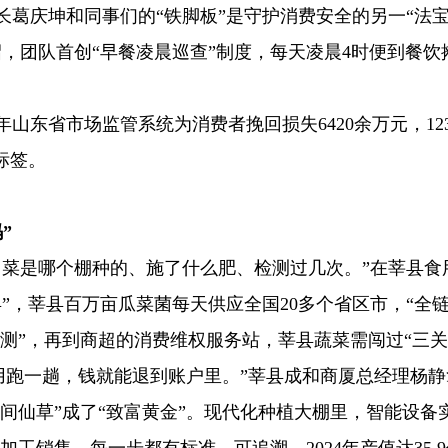
葛庆坤和同事们的“铁脚板”是守护消费安全的另一“法宝
介绍，团队首创“早餐凌晨巡查”制度，每天凌晨4时便到餐
。
省市场监管系统为消费者挽回损失6420余万元，123
标签。
”
是哪个棚种的、施了什么肥、检测过几次。”在莘县食
”，莘县百万亩瓜菜菌每天供应全国20多个省区市，“全链
”，再到商超的消费维权服务站，莘县蔬菜需闯过“三关”才
客不用跑一趟，钱就能退到账户里。”莘县成和商厦总经理杨
间仙草”成了“致富黄金”。现代化种植大棚里，智能设备