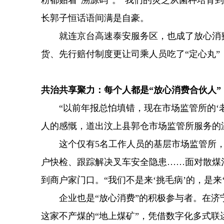
粉都贴着“溯源码”。“我们的灵芝从菌种培育到
长郭子恒话语间满是自豪。
就连京台高速泰安服务区，也成了放心消费“
货、先行赔付制度更让司乘人员吃了“定心丸”
共治共享聚力：每个人都是“放心消费合伙人”
“以前年报总怕填错，现在市场监管所的‘老
人的感慨，道出汶上县郭仓市场监管所服务的
这个仅有5名工作人员的基层市场监管所，4
户快检、跟踪解决叉车安全隐患……面对散煤
到商户家门口。“我们不是来‘挑毛病’的，是
企业也是“放心消费”的积极参与者。在济宁
这家不产煤的“地上煤矿”，凭借数字化多式联