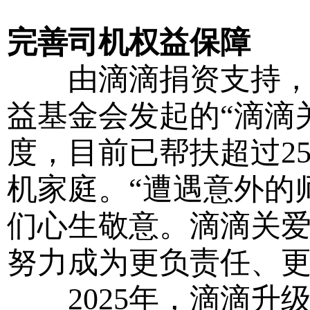
完善司机权益保障
由滴滴捐资支持，联
益基金会发起的“滴滴
度，目前已帮扶超过2
机家庭。“遭遇意外的
们心生敬意。滴滴关
努力成为更负责任、更
2025年，滴滴升级“