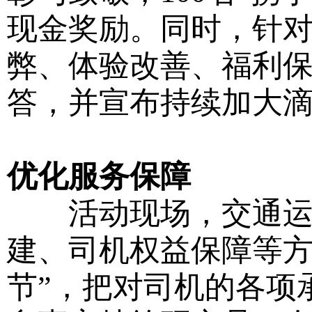
现金奖励。同时，针
弊、体验改善、福利
答，并宣布持续加大
优化服务保障
活动现场，交通运输
建、司机权益保障等方
节”，把对司机的各项