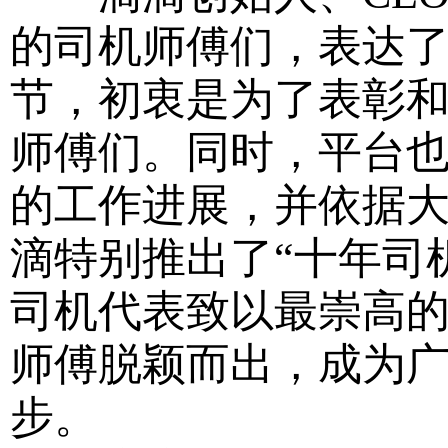
的司机师傅们，表达
节，初衷是为了表彰
师傅们。同时，平台
的工作进展，并依据
滴特别推出了“十年司
司机代表致以最崇高
师傅脱颖而出，成为
步。