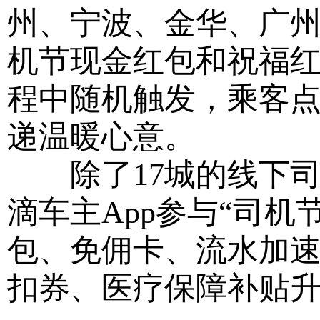
州、宁波、金华、广
机节现金红包和祝福
程中随机触发，乘客点
递温暖心意。
除了17城的线下司
滴车主App参与“司
包、免佣卡、流水加
扣券、医疗保障补贴