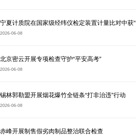
宁夏计质院在国家级经纬仪检定装置计量比对中获“
2026-06-08
北京密云开展专项检查守护“平安高考”
2026-06-08
锡林郭勒盟开展烟花爆竹全链条“打非治违”行动
2026-06-08
赤峰开展制售假劣肉制品整治联合检查