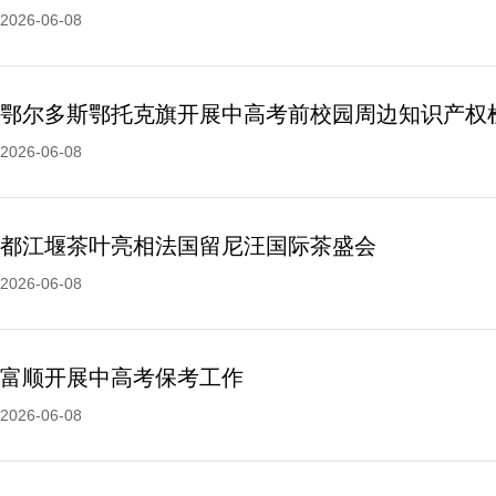
2026-06-08
鄂尔多斯鄂托克旗开展中高考前校园周边知识产权
2026-06-08
都江堰茶叶亮相法国留尼汪国际茶盛会
2026-06-08
富顺开展中高考保考工作
2026-06-08