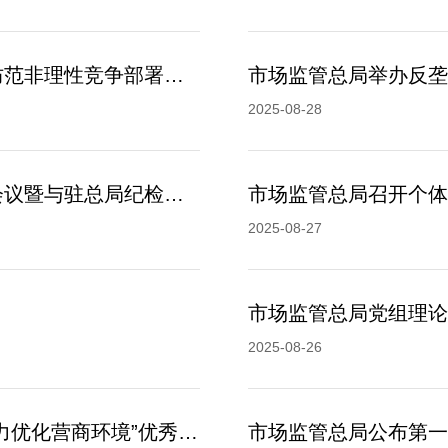
市场监管总局召开综合整治市场竞争秩序防范非理性竞争部署推进会
市场监管总局举办反垄
2025-08-28
市场监管总局党组召开全面从严治党专题会议暨与驻总局纪检监察组定期会商会议
市场监管总局召开个体
2025-08-27
2025-08-26
市场监管总局公布今年第二批“行风建设助力优化营商环境”优秀实践案例
市场监管总局公布第一批