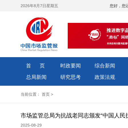
2026年8月7日星期五
您好，您
首 页
时政要闻
综合新闻
总局新闻
研究思考
政策法规
当前位置：
首页
>
2025-08-29