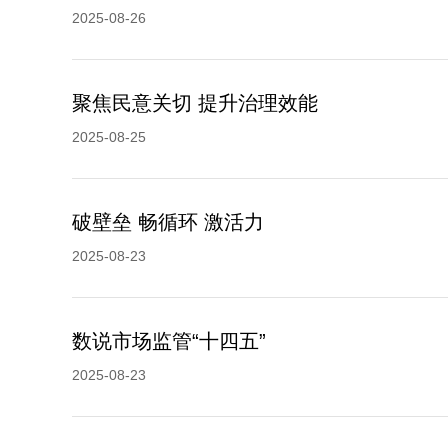
2025-08-26
聚焦民意关切 提升治理效能
2025-08-25
破壁垒 畅循环 激活力
2025-08-23
数说市场监管“十四五”
2025-08-23