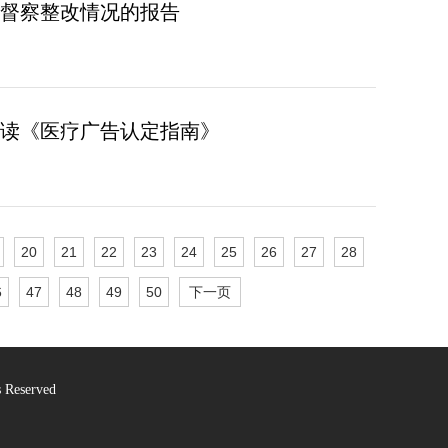
督察整改情况的报告
读《医疗广告认定指南》
20
21
22
23
24
25
26
27
28
6
47
48
49
50
下一页
Reserved